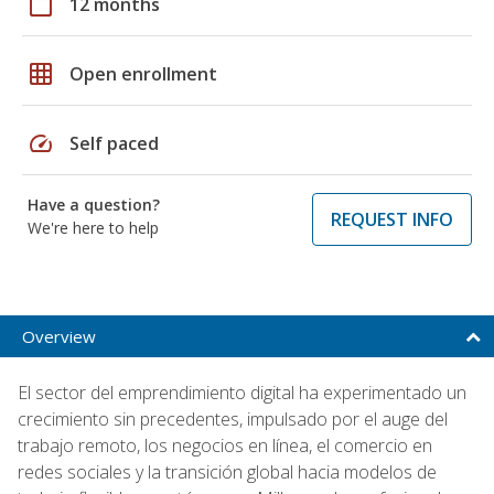
calendar_today
12 months
grid_on
Open enrollment
speed
Self paced
Have a question?
REQUEST INFO
We're here to help
Overview
El sector del emprendimiento digital ha experimentado un
crecimiento sin precedentes, impulsado por el auge del
trabajo remoto, los negocios en línea, el comercio en
redes sociales y la transición global hacia modelos de