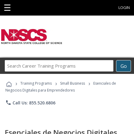
☰
LOGIN
Search
Go
Career
Training
›
›
›
Programs
Training Programs
Small Business
Esenciales de
Negocios Digitales para Emprendedores
phone
Call Us: 855.520.6806
Esenciales de Negocios Digitales