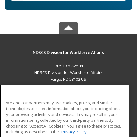
NDSCS Division for Workforce Affairs
1305 19th Ave. N.
NDSCS Division for Workforce Affairs
Fargo, ND 58102 US
MAIN CONTENT
Career Training
We and our partners may use cookies, pixels, and similar
technologies to collect information about you, including about
ADDITIONAL RESOURCES
your browsing activities and devices. This may result in your
information being collected by our third-party partners. By
Military
Student Blog
choosing to "Accept All Cookies", you agree to these practices,
Financial Assistance
including as described in the
Privacy Policy
Help