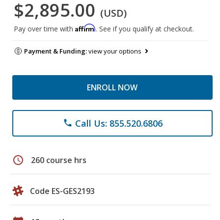
$2,895.00
(USD)
Affirm
Pay over time with
. See if you qualify at checkout.
Payment & Funding:
view your options
ENROLL NOW
Call Us: 855.520.6806
phone
schedule
260 course hrs
Code ES-GES2193